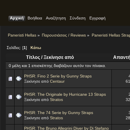
Αρχική
Βοήθεια
Αναζήτηση
Σύνδεση
Εγγραφή
Paneristi Hellas
»
Παρουσιάσεις / Reviews
»
Paneristi Hellas Str
Σελίδες: [
1
]
Κάτω
Τίτλος
/
Ξεκίνησε από
Απαντή
0 μέλη και 1 επισκέπτης διαβάζουν αυτόν τον πίνακα.
PHSR: Fino 2 Serie by Gunny Straps
Ξεκίνησε από
Centaur
61
PHSR: The Originale by Hurricane 13 Straps
Ξεκίνησε από
Stratos
32
PHSR: The 74 Serie by Gunny Straps
Ξεκίνησε από
Stratos
28
PHSR: The Bruno Allegrini Diver by Di Stefano