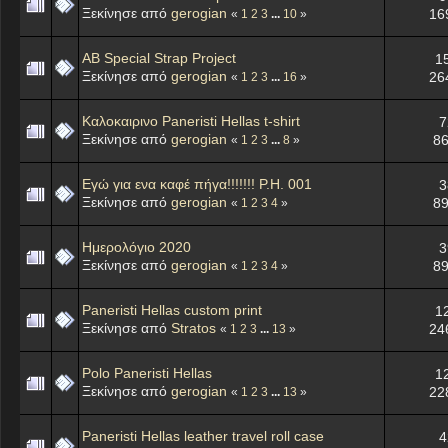
Ξεκίνησε από
gerogian
16
«
1
2
3
...
10
»
AB Special Strap Project
1
Ξεκίνησε από
gerogian
26
«
1
2
3
...
16
»
Καλοκαιρινο Paneristi Hellas t-shirt
7
Ξεκίνησε από
gerogian
86
«
1
2
3
...
8
»
Εγώ για ενα καφέ πήγα!!!!!!! P.H. 001
3
Ξεκίνησε από
gerogian
89
«
1
2
3
4
»
Ημερολόγιο 2020
3
Ξεκίνησε από
gerogian
89
«
1
2
3
4
»
Paneristi Hellas custom print
1
Ξεκίνησε από
Stratos
24
«
1
2
3
...
13
»
Polo Paneristi Hellas
1
Ξεκίνησε από
gerogian
22
«
1
2
3
...
13
»
Paneristi Hellas leather travel roll case
4