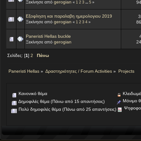
Ξεκίνησε από
gerogian
94
«
1
2
3
...
5
»
Eξοφληση και παραλαβη ημερολογιου 2019
3
Ξεκίνησε από
gerogian
86
«
1
2
3
4
»
Paneristi Hellas buckle
Ξεκίνησε από
gerogian
24
Σελίδες: [
1
]
2
Πάνω
Paneristi Hellas
»
Δραστηριότητες / Forum Activities
»
Projects
Κανονικό θέμα
Κλειδωμέ
Μόνιμο θ
Δημοφιλές θέμα (Πάνω από 15 απαντήσεις)
Ψηφοφο
Πολύ δημοφιλές θέμα (Πάνω από 25 απαντήσεις)