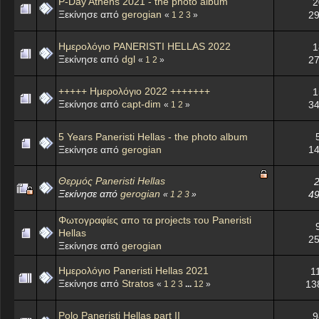
P-Day Athens 2021 - the photo album
2
Ξεκίνησε από
gerogian
29
«
1
2
3
»
Ημερολόγιο PANERISTI HELLAS 2022
1
Ξεκίνησε από
dgl
27
«
1
2
»
+++++ Ημερολόγιο 2022 +++++++
1
Ξεκίνησε από
capt-dim
34
«
1
2
»
5 Years Paneristi Hellas - the photo album
Ξεκίνησε από
gerogian
14
Θερμός Paneristi Hellas
2
Ξεκίνησε από
gerogian
49
«
1
2
3
»
Φωτογραφίες απο τα projects του Paneristi
Hellas
25
Ξεκίνησε από
gerogian
Ημερολόγιο Paneristi Hellas 2021
1
Ξεκίνησε από
Stratos
13
«
1
2
3
...
12
»
Polo Paneristi Hellas part II
9