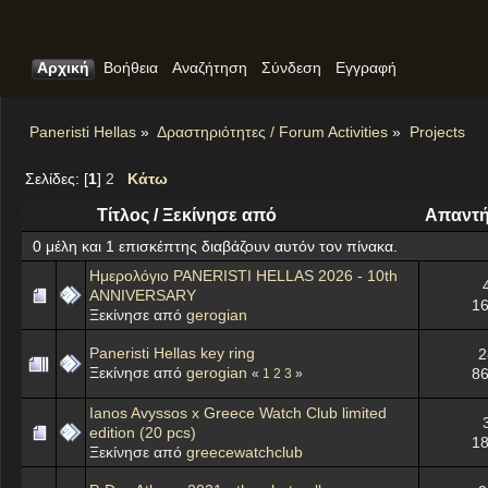
Αρχική
Βοήθεια
Αναζήτηση
Σύνδεση
Εγγραφή
Paneristi Hellas
»
Δραστηριότητες / Forum Activities
»
Projects
Σελίδες: [
1
]
2
Κάτω
Τίτλος
/
Ξεκίνησε από
Απαντή
0 μέλη και 1 επισκέπτης διαβάζουν αυτόν τον πίνακα.
Ημερολόγιο PANERISTI HELLAS 2026 - 10th
ANNIVERSARY
16
Ξεκίνησε από
gerogian
Paneristi Hellas key ring
2
Ξεκίνησε από
gerogian
86
«
1
2
3
»
Ianos Avyssos x Greece Watch Club limited
edition (20 pcs)
18
Ξεκίνησε από
greecewatchclub