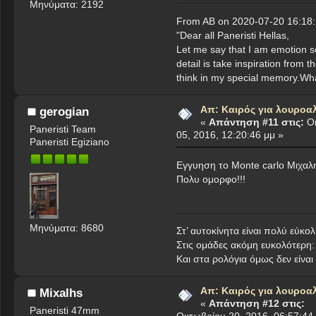
Μηνύματα: 2192
From AB on 2020-07-20 16:18:
"Dear all Paneristi Hellas,
Let me say that I am emotion se
detail is take inspiration from 
think in my special memory.Wha
Απ: Καιρός για λουροα
gerogian
«
Απάντηση #11 στις:
Οκ
Paneristi Team
05, 2016, 12:20:46 μμ »
Paneristi Egiziano
Εγγυηση το Monte carlo Μιχαλη
Πολυ ομορφο!!!
Μηνύματα: 8680
Στ’ αυτοκίνητα είναι πολύ εύ
Στις ομάδες ακόμη ευκολότερη
Kαι στα ρολόγια όμως δεν είνα
Απ: Καιρός για λουροα
Mixalhs
«
Απάντηση #12 στις:
Paneristi 47mm
Οκτωβρίου 20, 2016, 06:57:44