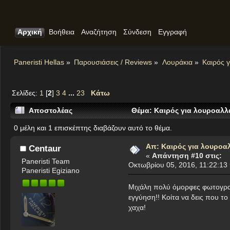
Αρχική
Βοήθεια
Αναζήτηση
Σύνδεση
Εγγραφή
Paneristi Hellas
»
Παρουσιάσεις / Reviews
»
Λουράκια
»
Καιρός γ
Σελίδες:
1
[
2
]
3
4
...
23
Κάτω
Αποστολέας
Θέμα: Καιρός για λουροαλλ
0 μέλη και 1 επισκέπτης διαβάζουν αυτό το θέμα.
Απ: Καιρός για λουροα
Centaur
«
Απάντηση #10 στις:
Paneristi Team
Οκτωβρίου 05, 2016, 11:22:13
Paneristi Egiziano
Μιχάλη πολύ όμορφες φωτογραφί
εγγύηση!! Κοίτα να δεις που το 
χαχα!