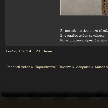
Στ’ αυτοκίνητα είναι πολύ εύ
Στις ομάδες ακόμη ευκολότερη
Kαι στα ρολόγια όμως δεν είνα
Σελίδες:
1
[
2
]
3
4
...
23
Πάνω
Paneristi Hellas
»
Παρουσιάσεις / Reviews
»
Λουράκια
»
Καιρός γ