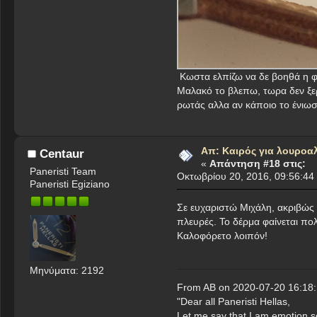
Κωστα ελπίζω να δε βοηθά η φ
Μαλακό το βλεπω, τωρα δεν ξ
ρωτάς αλλα αν κάποιο το ένιωσα
Απ: Καιρός για λουροα
Centaur
«
Απάντηση #18 στις:
Paneristi Team
Οκτωβρίου 20, 2016, 09:56:44
Paneristi Egiziano
Σε ευχαριστώ Μιχάλη, ακριβώς 
πλευρές. Το δέρμα φαίνεται πολ
Καλοφόρετο λοιπόν!
Μηνύματα: 2192
From AB on 2020-07-20 16:18:
"Dear all Paneristi Hellas,
Let me say that I am emotion se